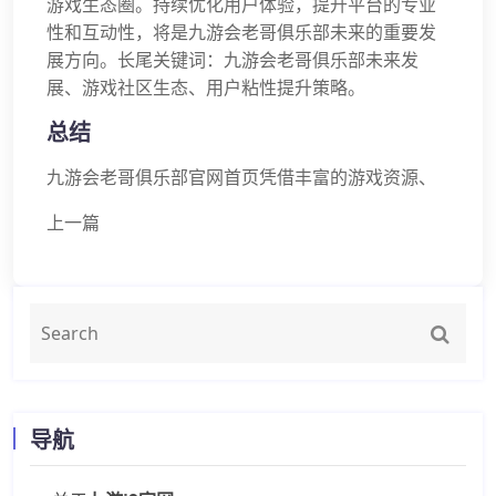
游戏生态圈。持续优化用户体验，提升平台的专业
性和互动性，将是九游会老哥俱乐部未来的重要发
展方向。长尾关键词：九游会老哥俱乐部未来发
展、游戏社区生态、用户粘性提升策略。
总结
九游会老哥俱乐部官网首页凭借丰富的游戏资源、
上一篇
导航