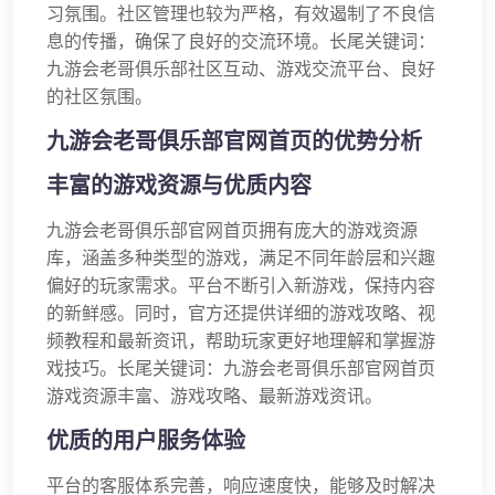
习氛围。社区管理也较为严格，有效遏制了不良信
息的传播，确保了良好的交流环境。长尾关键词：
九游会老哥俱乐部社区互动、游戏交流平台、良好
的社区氛围。
九游会老哥俱乐部官网首页的优势分析
丰富的游戏资源与优质内容
九游会老哥俱乐部官网首页拥有庞大的游戏资源
库，涵盖多种类型的游戏，满足不同年龄层和兴趣
偏好的玩家需求。平台不断引入新游戏，保持内容
的新鲜感。同时，官方还提供详细的游戏攻略、视
频教程和最新资讯，帮助玩家更好地理解和掌握游
戏技巧。长尾关键词：九游会老哥俱乐部官网首页
游戏资源丰富、游戏攻略、最新游戏资讯。
优质的用户服务体验
平台的客服体系完善，响应速度快，能够及时解决