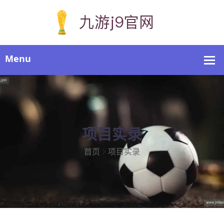
项目实录
首页
项目实录