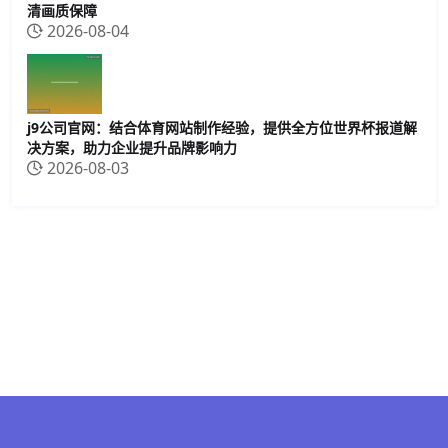
清画质保障
2026-08-04
j9公司官网：结合体育网站制作经验，提供全方位世界杯报道解
决方案，助力企业提升品牌影响力
2026-08-03