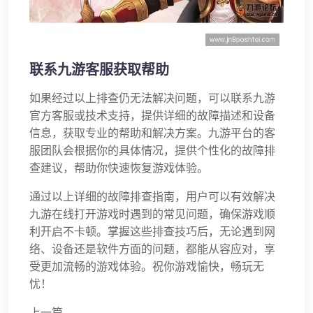
联系九游客服获取帮助
如果经过以上排查仍无法解决问题，可以联系九游
官方客服或技术支持，提供详细的故障描述和设备
信息，获取专业的帮助和解决方案。九游平台的客
服团队会根据你的具体情况，提供个性化的故障排
查建议，帮助你快速恢复游戏体验。
通过以上详细的故障排查指南，用户可以有效解决
九游在线打开游戏时遇到的常见问题，确保游戏顺
利开启不卡顿。掌握这些排查技巧后，无论遇到网
络、设备还是软件方面的问题，都能从容应对，享
受更加流畅的游戏体验。祝你游戏愉快，畅玩无
忧！
上一篇